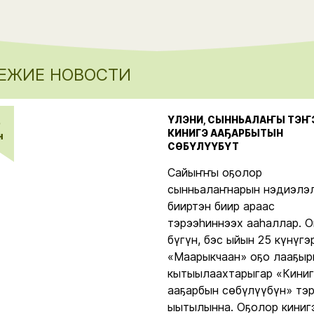
ЕЖИЕ НОВОСТИ
ҮЛЭНИ, СЫННЬАЛАҤЫ ТЭҤ
5
КИНИГЭ ААҔАРБЫТЫН
н
СӨБҮЛҮҮБҮТ
Сайыҥҥы оҕолор
сынньалаҥнарын нэдиэлэ
бииртэн биир араас
тэрээһиннээх ааһаллар. 
бүгүн, бэс ыйын 25 күнүгэр
«Маарыкчаан» оҕо лааҕыр
кытыылаахтарыгар «Киниг
ааҕарбын сөбүлүүбүн» тэ
ыытылынна. Оҕолор киниг