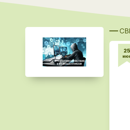
СВ
2
ию