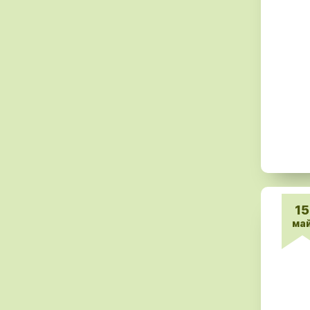
15
ма