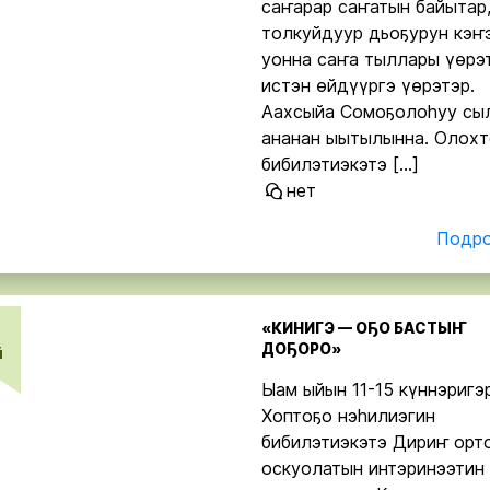
саҥарар саҥатын байытар
толкуйдуур дьоҕурун кэҥ
уонна саҥа тыллары үөрэт
истэн өйдүүргэ үөрэтэр.
Аахсыйа Сомоҕолоһуу сы
ананан ыытылынна. Олох
бибилэтиэкэтэ […]
нет
Подро
«КИНИГЭ — ОҔО БАСТЫҤ
ДОҔОРО»
й
Ыам ыйын 11-15 күннэригэ
Хоптоҕо нэһилиэгин
бибилэтиэкэтэ Дириҥ орт
оскуолатын интэринээтин