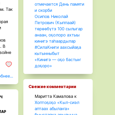
м
отмечается День памяти
м. Так
и скорби
Осипов Николай
орая
Петрович (Кыппаай)
и
төрөөбүтэ 100 сылыгар
анаан, оҕолоро ахтыы
нов
кинигэ таһаардылар
. В
#СилаКниги аахсыйаҕа
войне
кытынныбыт
«Кинигэ — оҕо бастыҥ
доҕоро»
бнее...
Свежие комментарии
Маритта Камалова
к
ИЧ
Хоптоҕоҕо «Кыл-сиэл
аптаах абылаҥа»
ЛАР
быыстапка арылынна