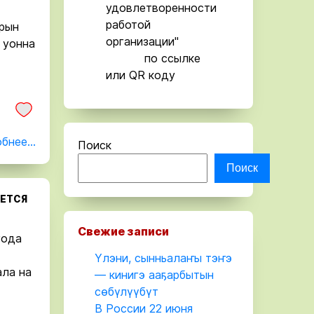
удовлетворенности
работой
рын
организации"
 уонна
по ссылке
или QR коду
бнее...
Поиск
Поиск
АЕТСЯ
Свежие записи
года
Үлэни, сынньалаҥы тэҥэ
ала на
— кинигэ ааҕарбытын
сөбүлүүбүт
В России 22 июня