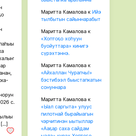
н
Маритта Камалова
к
Ийэ
ҕо
тылбытын сайыннарабыт
н
Маритта Камалова
к
«Хоптоҕо хоһуун
алаһыы
буойуттара» кинигэ
ка
сүрэхтэннэ.
 халыҥ
Маритта Камалова
к
гар
«Айхаллан Чурапчы!»
анан,
бэстибээл быыстапкатын
кка-
сонуннара
ннорун
Маритта Камалова
к
026 с.
«Ыал саргыта» улуус
пилотнай бырайыагын
гылыы
чэрчитинэн ыытыллар
[…]
«Ааҕар саха сайдам
ыала» күрэх Хоптоҕо