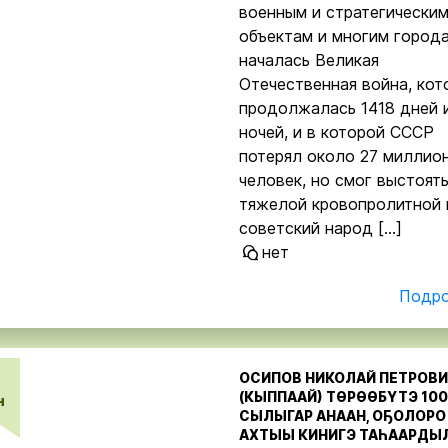
военным и стратегически
объектам и многим города
началась Великая
Отечественная война, кот
продолжалась 1418 дней 
ночей, и в которой СССР
потерял около 27 миллио
человек, но смог выстоять
тяжелой кровопролитной 
советский народ […]
нет
Подро
ОСИПОВ НИКОЛАЙ ПЕТРОВ
(КЫППААЙ) ТӨРӨӨБҮТЭ 100
н
СЫЛЫГАР АНААН, ОҔОЛОРО
АХТЫЫ КИНИГЭ ТАҺААРДЫ