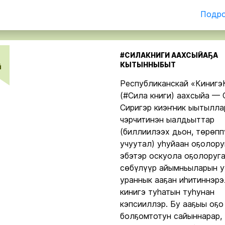
Подро
#СИЛАКНИГИ ААХСЫЙАҔА
0
КЫТЫННЫБЫТ
й
Республиканскай «Кинигэ
(#Сила книги) аахсыйа — 
Сиригэр киэҥник ыытылла
чэрчитинэн ыалдьыттар
(биллиилээх дьон, төрөпп
учуутал) уһуйаан оҕолору
эбэтэр оскуола оҕолоруг
сөбүлүүр айымньыларын у
ураннык ааҕан иһитиннэрэ
кинигэ туһатын туһунан
кэпсииллэр. Бу ааҕыы оҕо
болҕомтотун сайыннарар,