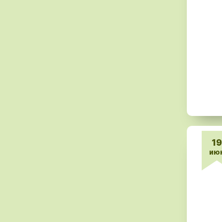
19
ию