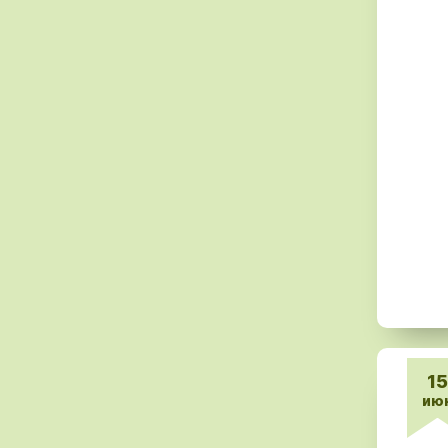
15
ию