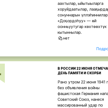
аахтылар, ыйытыыларга
хоруйдаатылар, лааҕырда
сонуннарын үллэһиннилэр
«Доҕордоһуу» — өй
оонньуутугар көхтөөхтүк
кытыннылар.
нет
Подро
В РОССИИ 22 ИЮНЯ ОТМЕЧ
ДЕНЬ ПАМЯТИ И СКОРБИ
н
Рано утром 22 июня 1941 
без объявления войны
фашистская Германия нап
Советский Союз, нанеся
массированный удар по