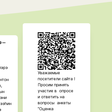
Э —
лэрэ
Уважаемые
посетители сайта !
Онтон
Просим принять
,
участие в опросе
ын
и ответить на
эни
вопросы анкеты
рээһин
"Оценка
э