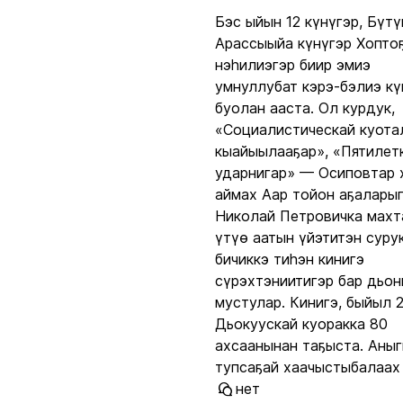
Бэс ыйын 12 күнүгэр, Бүтү
Арассыыйа күнүгэр Хопто
нэһилиэгэр биир эмиэ
умнуллубат кэрэ-бэлиэ кү
буолан ааста. Ол курдук,
«Социалистическай куот
кыайыылааҕар», «Пятилет
ударнигар» — Осиповтар
аймах Аар тойон аҕалары
Николай Петровичка махт
үтүө аатын үйэтитэн суру
бичиккэ тиһэн кинигэ
сүрэхтэниитигэр бар дьо
мустулар. Кинигэ, быйыл 2
Дьокуускай куоракка 80
ахсаанынан таҕыста. Аны
тупсаҕай хаачыстыбалаах 
нет